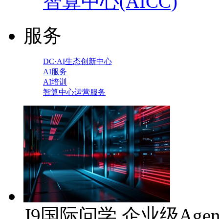
智算中心(AICC)
服务
DC·AI生态创新中心
AI服务
AI培训
智算中心运营服务
J9国际问学 企业级Age