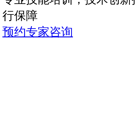
行保障
预约专家咨询