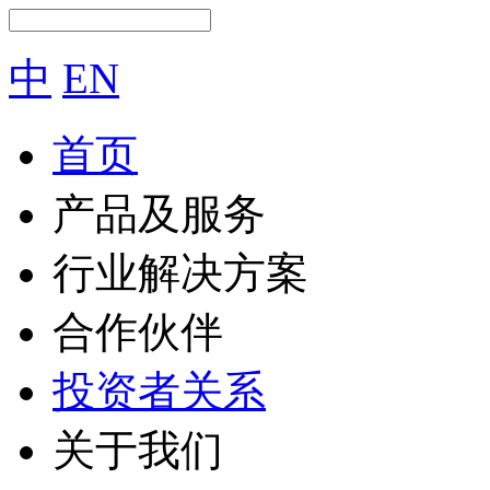
中
EN
首页
产品及服务
行业解决方案
合作伙伴
投资者关系
关于我们