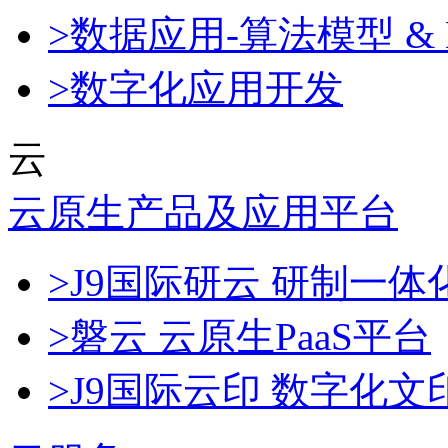
>数据应用-算法模型 & 
>数字化应用开发
云
云原生产品及应用平台
>J9国际研云 研制一
>磐云 云原生PaaS平台
>J9国际云印 数字化