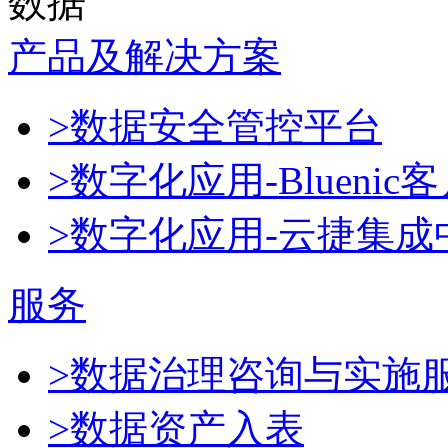
数据
产品及解决方案
>数据安全管控平台
>数字化应用-Blueni
>数字化应用-云捷集成
服务
>数据治理咨询与实施
>数据资产入表