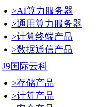
>AI算力服务器
>通用算力服务器
>计算终端产品
>数据通信产品
J9国际云科
>存储产品
>计算产品