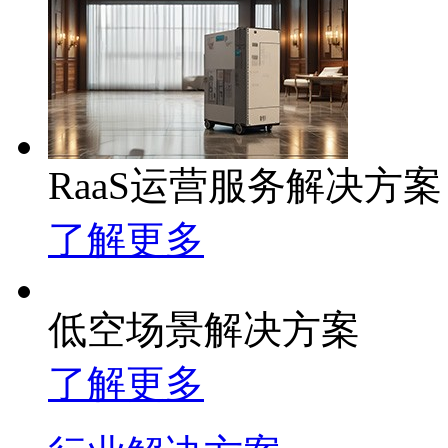
RaaS运营服务解决方案
了解更多
低空场景解决方案
了解更多