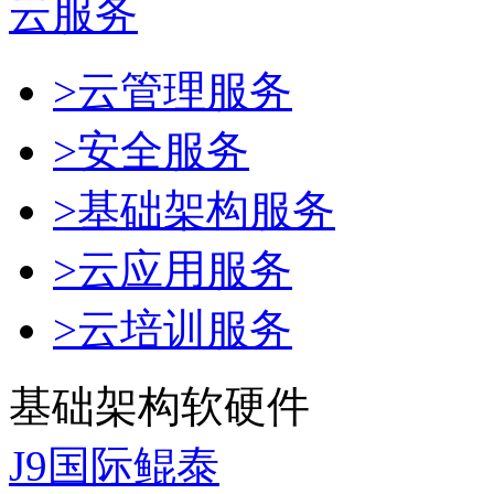
云服务
>云管理服务
>安全服务
>基础架构服务
>云应用服务
>云培训服务
基础架构软硬件
J9国际鲲泰