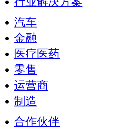
行业解决方案
汽车
金融
医疗医药
零售
运营商
制造
合作伙伴