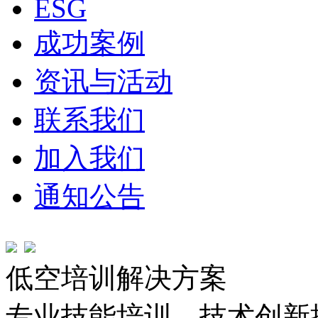
ESG
成功案例
资讯与活动
联系我们
加入我们
通知公告
低空培训解决方案
专业技能培训，技术创新推